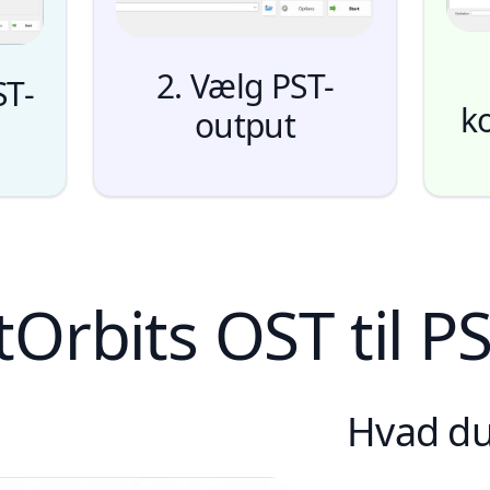
2. Vælg PST-
ST-
k
output
tOrbits OST til P
Hvad du 