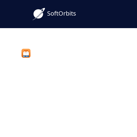
SoftOrbits
OST to PST Converter Tool
Konverter OST til PST 
selv en forældreløs fil
Konverter en offline Outlook .ost-fil til et
Windows, lokalt, uden Outlook-profil ell
Den læser også forældreløse OST-filer.