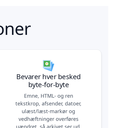
oner
Bevarer hver besked
byte-for-byte
Emne, HTML- og ren
tekstkrop, afsender, datoer,
ulæst/læst-markør og
vedhæftninger overføres
uændret, så arkivet ser ud,