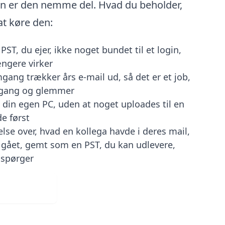
n er den nemme del. Hvad du beholder,
 at køre den:
ST, du ejer, ikke noget bundet til et login,
ængere virker
ang trækker års e-mail ud, så det er et job,
 gang og glemmer
å din egen PC, uden at noget uploades til en
e først
lse over, hvad en kollega havde i deres mail,
r gået, gemt som en PST, du kan udlevere,
 spørger
ad gratis