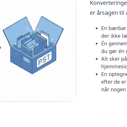
Konverteringe
er årsagen til
En bærbar P
der ikke l
Én gennemg
du gør én
Alt sker p
hjemmesid
En optegne
efter de e
når nogen
Downlo