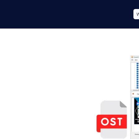
W
uden Outlook,
 bærbart .pst-arkiv på
er Exchange-forbindelse.