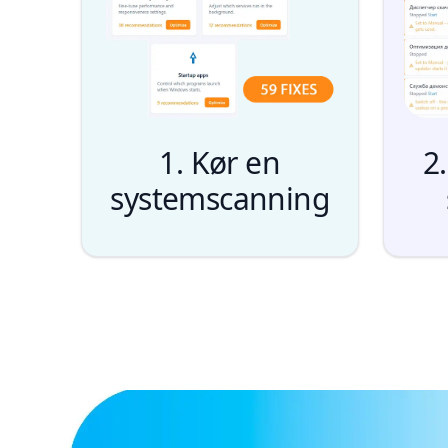
1. Kør en
2
systemscanning