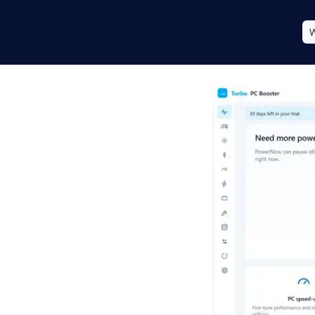
W
 - Gør din PC
ens ydeevne
rstærker, der
strere tjenester,
ng er sikker og kan
 PCs ydeevne lige nu med