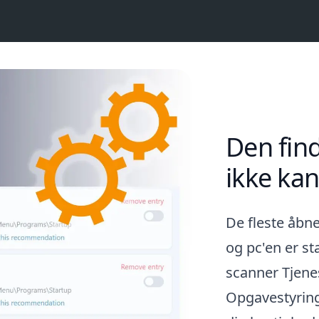
Den fin
ikke kan
De fleste åbne
og pc'en er s
scanner Tjenes
Opgavestyring 