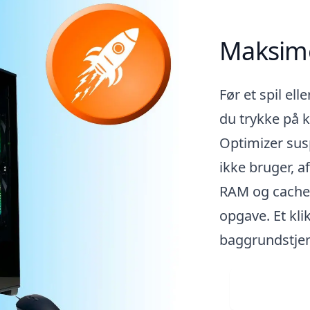
Maksime
Før et spil el
du trykke på
Optimizer su
ikke bruger, 
RAM og cache.
opgave. Et kli
baggrundstjen
Downlo