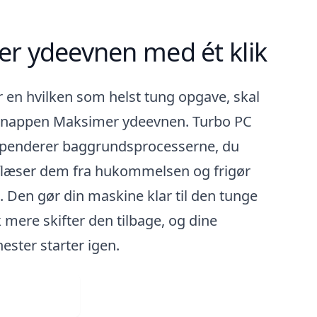
r ydeevnen med ét klik
ler en hvilken som helst tung opgave, skal
 knappen Maksimer ydeevnen. Turbo PC
spenderer baggrundsprocesserne, du
aflæser dem fra hukommelsen og frigør
 Den gør din maskine klar til den tunge
k mere skifter den tilbage, og dine
ester starter igen.
ad gratis