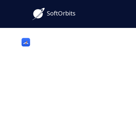
SoftOrbits
Turbo PC Optimizer
PC-optimeringsprogram
hurtigere og forbedr d
Turbo PC Optimizer er en Windows PC-fo
fremskynder en langsom PC ved at admini
opstart, disk og hukommelse. Hver ændri
fortrydes. Turbotilstand giver dig al din
ét klik.