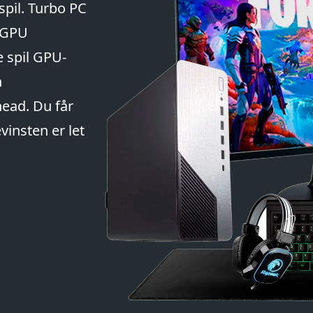
spil. Turbo PC
d GPU
e spil GPU-
n
ead. Du får
vinsten er let