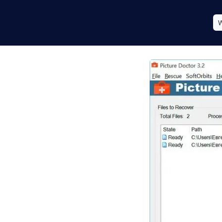
W
der: Gendan
e dig med at genoprette
ler!