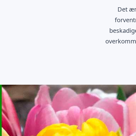
Det æn
forvent
beskadige
overkommel