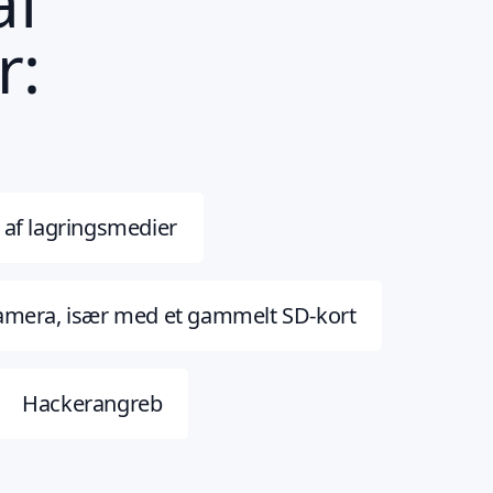
af
r:
 af lagringsmedier
kamera, især med et gammelt SD-kort
Hackerangreb