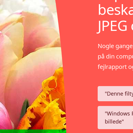
beska
JPEG 
Nogle gange,
på din compu
fejlrapport 
"Denne filt
"Windows P
billede"