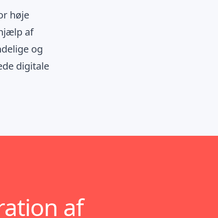
or høje
hjælp af
ndelige og
de digitale
ation af