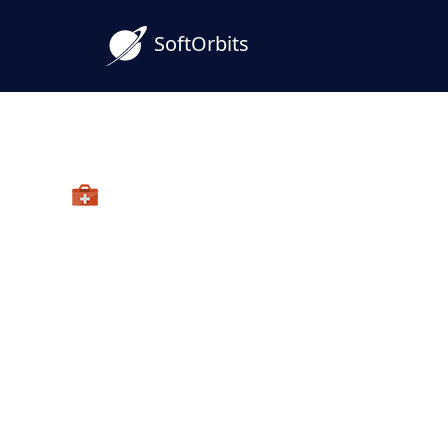
SoftOrbits
Picture Doctor
Reparation af JPG-bille
dine værdifulde minder
Dine digitale fotos er beskadiget?
Damaged photo repair software vil hjælp
beskadigede og afkortede Jpeg- og Psd-fi