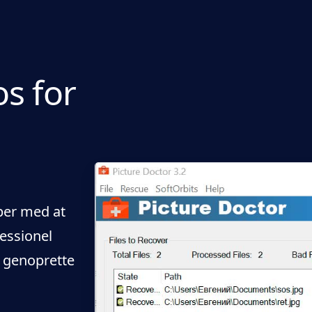
os for
per med at
fessionel
g genoprette