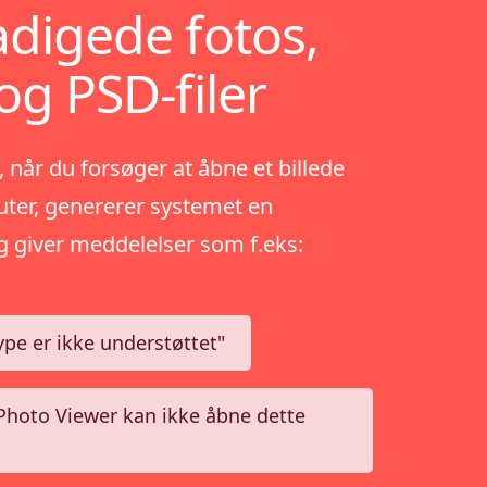
digede fotos,
og PSD-filer
 når du forsøger at åbne et billede
ter, genererer systemet en
og giver meddelelser som f.eks:
ype er ikke understøttet"
hoto Viewer kan ikke åbne dette