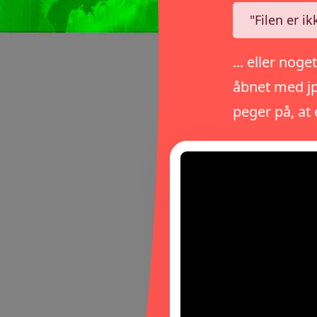
"Filen er ik
... eller nog
åbnet med jpe
peger på, at e