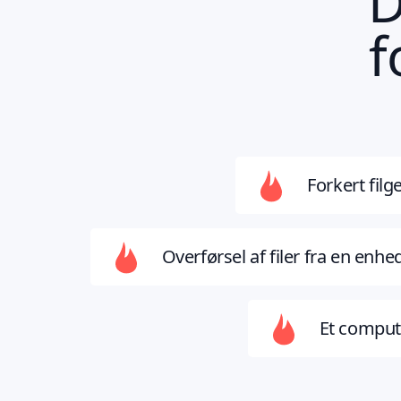
D
f
Forkert filg
Overførsel af filer fra en enhe
Et compu