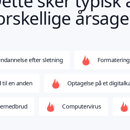
ette sker typisk 
orskellige årsage
endannelse efter sletning
Formatering
d til en anden
Optagelse på et digital
ternedbrud
Computervirus