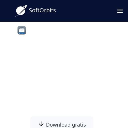
SoftOrbits
Apple Mail to PST Converter Software
Konverter Apple Mail til PST
til Outlook
Konverter native macOS Mail, både .mbox-
pakker og .emlx-beskeder, til en enkelt
Outlook PST på din Windows PC. Ingen Mac
og ingen anden mailapp er nødvendig.
Download gratis