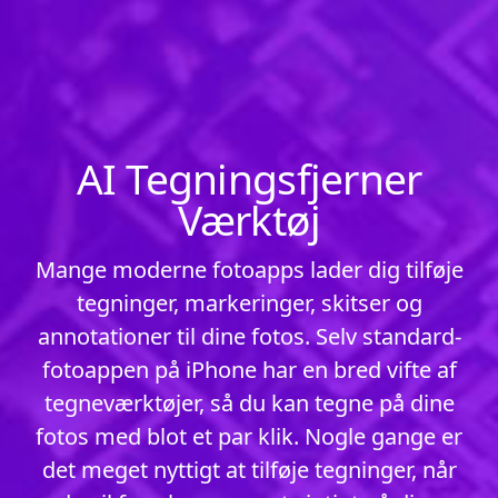
AI Tegningsfjerner
Værktøj
Mange moderne fotoapps lader dig tilføje
tegninger, markeringer, skitser og
annotationer til dine fotos. Selv standard-
fotoappen på iPhone har en bred vifte af
tegneværktøjer, så du kan tegne på dine
fotos med blot et par klik. Nogle gange er
det meget nyttigt at tilføje tegninger, når