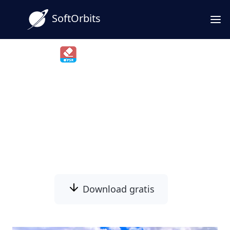
SoftOrbits
Photo Stamp Remover
Fjern Dato fra Billeder Nemt
og Hurtigt
Fjern uønskede datoer fra dine fotos med
et enkelt klik!
Download gratis