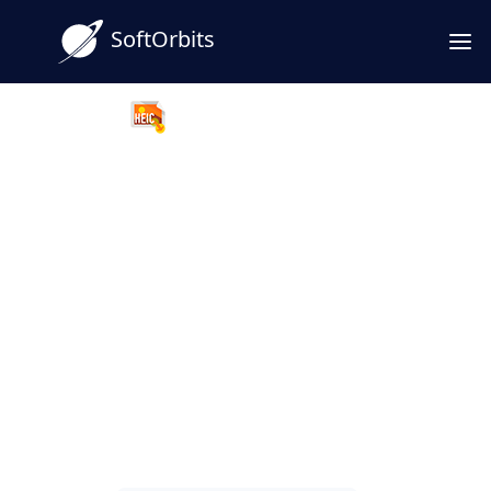
SoftOrbits
HEIC to JPG Converter
AVIF til PNG Konverter
Software, Gratis Download til
Windows
Gratis AVIF til PNG konverter download til
Windows 10 og 11. Batch-konverter AVIF til
lossless PNG på din pc, bevar
gennemsigtigheden, og intet uploades.