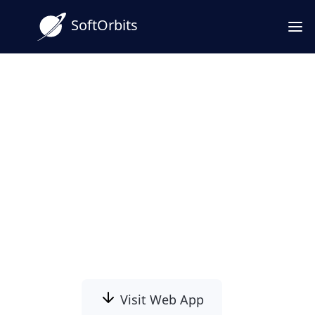
SoftOrbits
AVIF til JPG Konverter
Software, Gratis Download til
Windows
Gratis AVIF til JPG konverter download til
Windows 10 og 11. Batchkonverter AVIF-
billeder til JPG på din pc og bevar fuld kontrol
over kvalitet, størrelse og farve.
Visit Web App