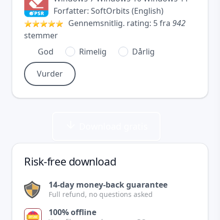
Forfatter:
SoftOrbits
(
English
)
Gennemsnitlig. rating:
5
fra
942
stemmer
God
Rimelig
Dårlig
Download gratis
Risk-free download
14-day money-back guarantee
Full refund, no questions asked
100% offline