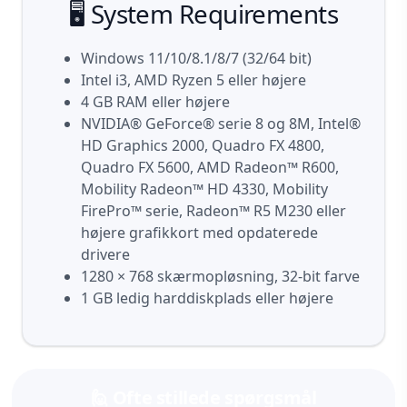
🖥️ System Requirements
Windows 11/10/8.1/8/7 (32/64 bit)
Intel i3, AMD Ryzen 5 eller højere
4 GB RAM eller højere
NVIDIA® GeForce® serie 8 og 8M, Intel®
HD Graphics 2000, Quadro FX 4800,
Quadro FX 5600, AMD Radeon™ R600,
Mobility Radeon™ HD 4330, Mobility
FirePro™ serie, Radeon™ R5 M230 eller
højere grafikkort med opdaterede
drivere
1280 × 768 skærmopløsning, 32-bit farve
1 GB ledig harddiskplads eller højere
🙋 Ofte stillede spørgsmål