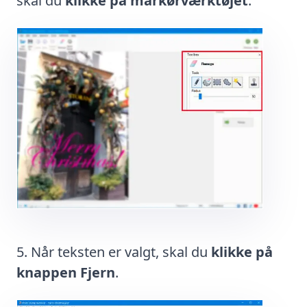
skal du
klikke på markørværktøjet
.
Når teksten er valgt, skal du
klikke på
knappen Fjern
.