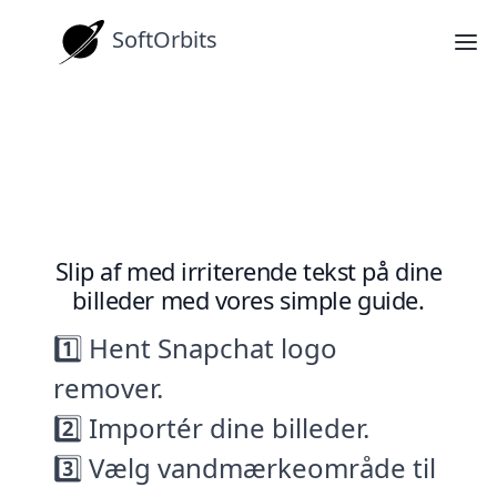
SoftOrbits
Vejledninger
Fjern Tekst fra Billeder Hurtigt og
Let
Slip af med irriterende tekst på dine
billeder med vores simple guide.
1️⃣ Hent Snapchat logo
remover.
2️⃣ Importér dine billeder.
3️⃣ Vælg vandmærkeområde til