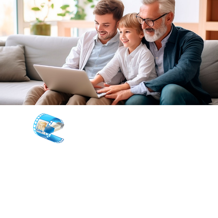
Remove Logo Now
Fjern vandmærke fra videoer og rens
irriterende logotyper, tekstoverlejringer og
ikke-aftagelige undertekster fra dine
videoer i fuld automatisk tilstand med
Video Vandmærke Fjerner!